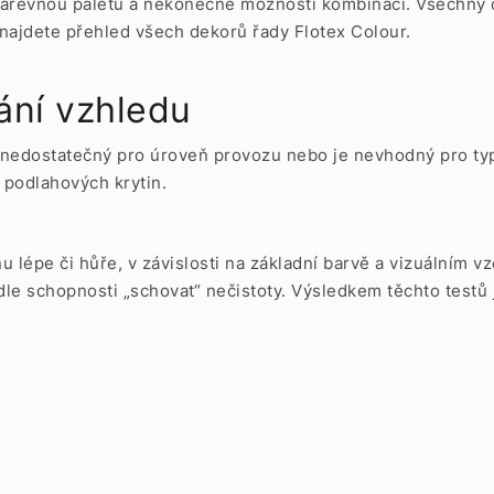
barevnou paletu a nekonečné možnosti kombinací. Všechny d
najdete přehled všech dekorů řady Flotex Colour.
ání vzhledu
e nedostatečný pro úroveň provozu nebo je nevhodný pro ty
 podlahových krytin.
u lépe či hůře, v závislosti na základní barvě a vizuálním v
le schopnosti „schovat“ nečistoty. Výsledkem těchto testů j