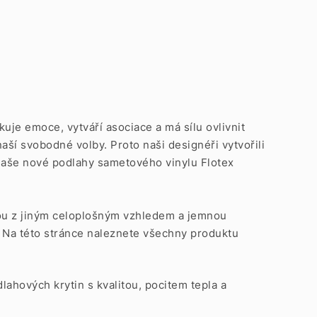
je emoce, vytváří asociace a má sílu ovlivnit
naší svobodné volby. Proto naši designéři vytvořili
naše nové podlahy sametového vinylu Flotex
dou z jiným celoplošným vzhledem a jemnou
 Na této stránce naleznete všechny produktu
lahových krytin s kvalitou, pocitem tepla a