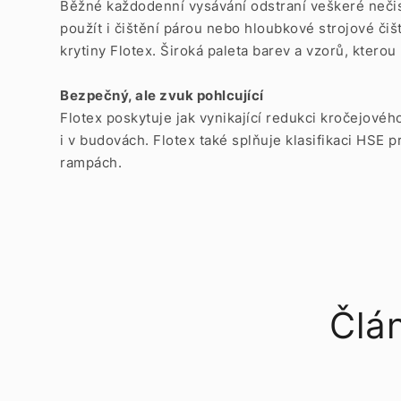
Běžné každodenní vysávání odstraní veškeré nečis
použít i čištění párou nebo hloubkové strojové či
krytiny Flotex. Široká paleta barev a vzorů, kterou 
Bezpečný, ale zvuk pohlcující
Flotex poskytuje jak vynikající redukci kročejovéh
i v budovách. Flotex také splňuje klasifikaci HS
rampách.
Člá