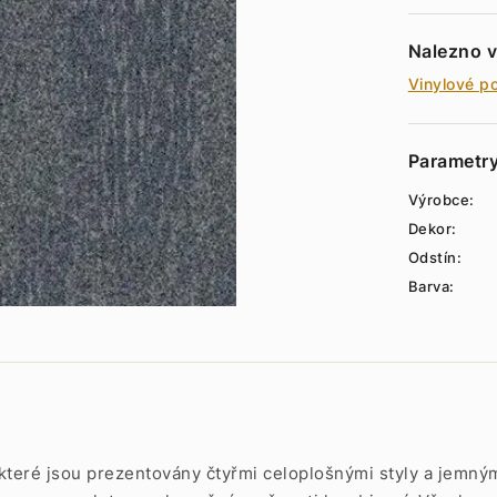
Nalezno v
Vinylové p
Parametr
Výrobce:
Dekor:
Odstín:
Barva:
, které jsou prezentovány čtyřmi celoplošnými styly a jemný