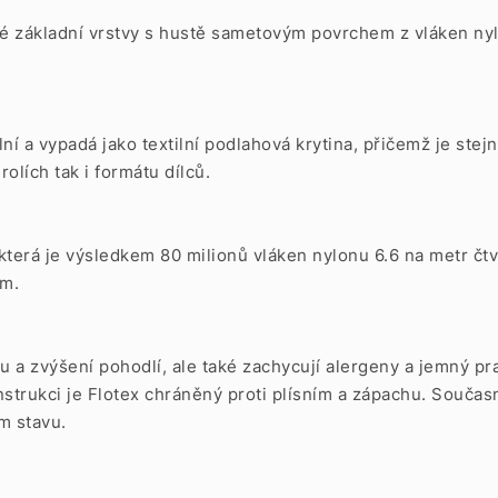
né základní vrstvy s hustě sametovým povrchem z vláken nyl
 a vypadá jako textilní podlahová krytina, přičemž je stejně
olích tak i formátu dílců.
 která je výsledkem 80 milionů vláken nylonu 6.6 na metr čtv
em.
 a zvýšení pohodlí, ale také zachycují alergeny a jemný pr
nstrukci je Flotex chráněný proti plísním a zápachu. Součas
m stavu.