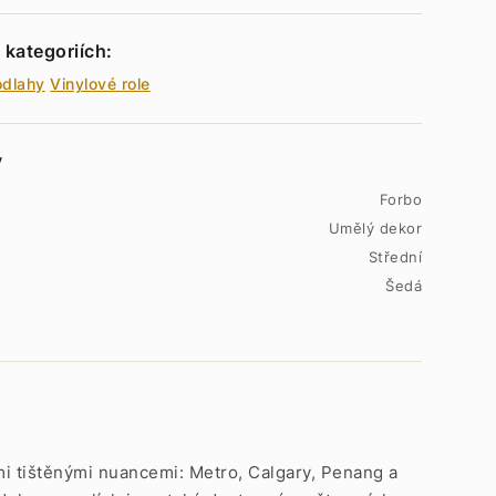
 kategoriích:
odlahy
Vinylové role
y
Forbo
Umělý dekor
Střední
Šedá
mi tištěnými nuancemi: Metro, Calgary, Penang a