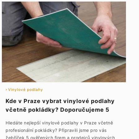
Vinylové podlahy
Kde v Praze vybrat vinylové podlahy
včetně pokládky? Doporučujeme 5
TOP podlahářů a prodejců vinylu
Hledáte nejlepší vinylové podlahy v Praze včetně
profesionální pokládky? Připravili jsme pro vás
žebříček 5 ověřených firem a prodejců vinylových