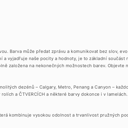
ou. Barva může předat zprávu a komunikovat bez slov, evoku
í a vyjadřuje naše pocity a hodnoty, je to základní součást 
e plně založena na nekonečných možnostech barev. Objevte 
dnolitých dezénů – Calgary, Metro, Penang a Canyon – kaž
 rolích a
ČTVERCÍCH
a některé barvy dokonce i v
lamelách.
 která kombinuje vysokou odolnost a trvanlivost pružných pod