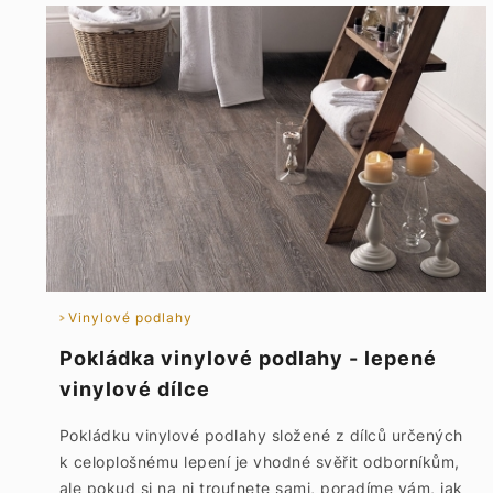
Vinylové podlahy
Pokládka vinylové podlahy - lepené
vinylové dílce
Pokládku vinylové podlahy složené z dílců určených
k celoplošnému lepení je vhodné svěřit odborníkům,
ale pokud si na ni troufnete sami, poradíme vám, jak