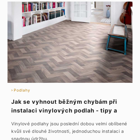
Podlahy
Jak se vyhnout běžným chybám při
instalaci vinylových podlah - tipy a
rady na údržbu podlahy
Vinylové podlahy jsou poslední dobou velmi oblíbené
kvůli své dlouhé životnosti, jednoduchou instalaci a
snadnou údržbu.