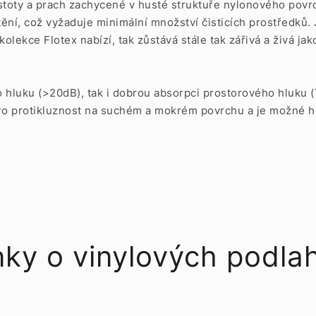
toty a prach zachycené v husté struktuře nylonového povrc
štění, což vyžaduje minimální množství čisticích prostředků
kolekce Flotex nabízí, tak zůstává stále tak zářivá a živá ja
o hluku (>20dB), tak i dobrou absorpci prostorového hluku (
E pro protikluznost na suchém a mokrém povrchu a je možné 
nky o vinylových podla