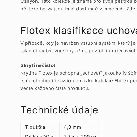
Canyon. Tato kolekce je známá pro svoji pestrou 
některé barvy jsou také dostupné v
lamelách. Zde 
Flotex klasifikace uchov
V případě, kdy je navržen vstupní systém, který j
tak mohou být vneseny až na povrch interiérových
Skrytí nečistot
Krytina Flotex je schopná „schovat“ jakoukoliv špín
jsme ohodnotili každou položku kolekce Flotex pod
vedle každého čísla produktu.
Technické údaje
Tloušťka
4,3 mm
Délka x šířka
30 m x 200 cm