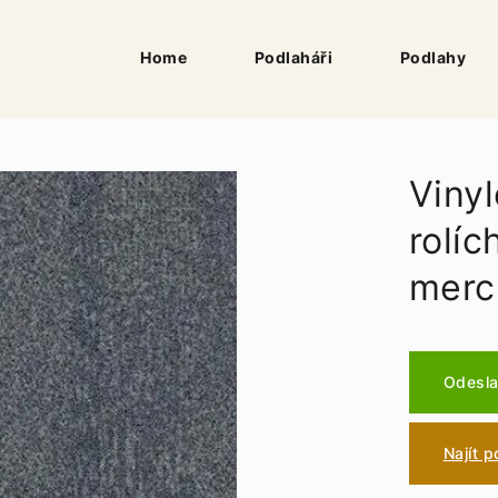
Home
Podlaháři
Podlahy
Vinyl
rolí
merc
Odesla
Najít 