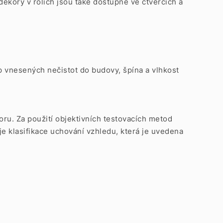
ekory v rolích jsou také dostupné ve
čtvercích
a
p vnesených nečistot do budovy, špína a vlhkost
zoru. Za použití objektivních testovacích metod
e klasifikace uchování vzhledu, která je uvedena