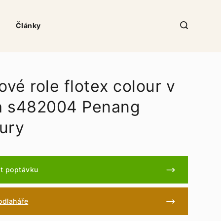
Články
ové role flotex colour v
ch s482004 Penang
ury
t poptávku
podlaháře