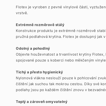
Flotex je vyroben z pevné vinylové části, vyztuže
vrstvě.
Extrémně rozměrově stálý
Konstrukce produktu je extrémně rozměrově stabilní
pružná podlahová krytina. Flotex je dostupný jak v r
Odolný a pohodlný
Objevte houževnatost a trvanlivost krytiny Flotex,
spojované pouze s koberci nebo měkčeným vinyl
Tichý a přesto hygienický
Nylonová vlákna neslouží pouze k pohlcování zvuku
čištění jak suchou tak mokrou cestou. Díky své ko
podlahy jsou po každém čištění znovu v bezvadné
Teplý a zároveň omyvatelný