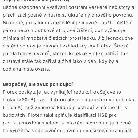
Běžné každodenní vysávání odstraní veškeré nečistoty a
prach zachycené v husté struktuře nylonového povrchu.
Nicméně, při silném znečištění je možné použít i čištění
párou nebo hloubkové strojové čištění, což vyžaduje
minimální množství čisticích prostředků. Již jednoduché
čištění obnovuje původní vzhled krytiny Flotex. Široká
paleta barev a vzorů, kterou kolekce Flotex nabízí, tak
zůstává stále tak zářivá a živá jako v den, kdy byla
podlaha instalována.
Bezpečný, ale zvuk pohlcující
Flotex poskytuje jak vynikající redukci kročejového
hluku (>20dB), tak i dobrou absorpci prostorového hluku
(Třída A), což znamená klidné prostředí v místnosti i v
budovách. Flotex také splňuje klasifikaci HSE pro
protikluznost na suchém a mokrém povrchu a je možné
ho využít na vodorovném povrchu i na šikmých rampách.