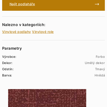
Najít podlaháře
Nalezno v kategoriích:
Vinylové podlahy
Vinylové role
Parametry
Výrobce:
Forbo
Dekor:
Umělý dekor
Odstín:
Tmavý
Barva:
Hnědá