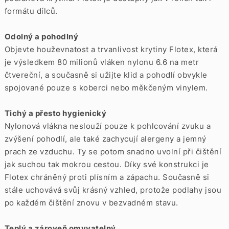
formátu dílců.
Odolný a pohodlný
Objevte houževnatost a trvanlivost krytiny Flotex, která
je výsledkem 80 milionů vláken nylonu 6.6 na metr
čtvereční, a současně si užijte klid a pohodlí obvykle
spojované pouze s koberci nebo měkčeným vinylem.
Tichý a přesto hygienický
Nylonová vlákna neslouží pouze k pohlcování zvuku a
zvýšení pohodlí, ale také zachycují alergeny a jemný
prach ze vzduchu. Ty se potom snadno uvolní při čištění
jak suchou tak mokrou cestou. Díky své konstrukci je
Flotex chráněný proti plísním a zápachu. Současně si
stále uchovává svůj krásný vzhled, protože podlahy jsou
po každém čištění znovu v bezvadném stavu.
Teplý a zároveň omyvatelný