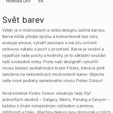
Hodnota LRV
5%
Svět barev
Výběr je o možnostech a volba designu začíná barvou.
Barva může předat zprávu a komunikovat bez slov,
evokuje emoce, vytváří asociace a má sílu ovlivnit
celkovou náladu a pocit z prostředí. Barva je osobní a
vyjadřuje naše pocity a hodnoty, je to základní součást
naší svobodné volby. Proto naši designéři vytvořili
novou kolekci podlahových krytin Flotex, která je plně
založena na nekonečných možnostech barev. Objevte
naše nové podlahy sametového vinylu Flotex Colour!
Nová kolekce Flotex Colour obsahuje řady čtyř
jednolitých dezénů – Calgary, Metro, Penang a Canyon –
každou z jiným celoplošným vzhledem a jemnou
odlišností v tisku. Všechny dekory jsou dostupné v rolích