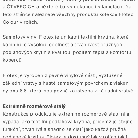
a
ČTVERCÍCH
a některé barvy dokonce i v
lamelách. Na
této stránce naleznete všechny produktu kolekce Flotex
Colour v rolích.
Sametový vinyl Flotex je unikátní textilní krytina, která
kombinuje vysokou odolnost a trvanlivost pružných
podlahových krytin s kvalitou, pocitem tepla a komfortu
koberců.
Flotex je vyroben z pevné vinylové části, vyztužené
základní vrstvy s hustě sametovým povrchem z vláken
nylonu 6.6, která jsou pevně zakotvena v základní vrstvě.
Extrémně rozměrově stálý
Konstrukce produktu je extrémně rozměrově stabilní a
vypadá jako textilní podlahová krytina, přičemž je stejně
funkční, trvanlivá a snadno se čistí jako každá pružná
podlahová krytina. Flotex je dostupný jak v rolích tak i