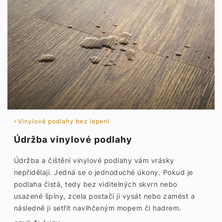
Vinylové podlahy bez lepení
Údržba vinylové podlahy
Údržba a čištění vinylové podlahy vám vrásky
nepřidělají. Jedná se o jednoduché úkony. Pokud je
podlaha čistá, tedy bez viditelných skvrn nebo
usazené špíny, zcela postačí ji vysát nebo zamést a
následně ji setřít navlhčeným mopem či hadrem.