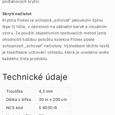
podlahových krytin.
Skrytí nečistot
Krytina Flotex je schopná „schovat“ jakoukoliv špínu
lépe či hůře, v závislosti na základní barvě a vizuálním
vzoru. Za použití objektivních testovacích metod jsme
ohodnotili každou položku kolekce Flotex podle
schopnosti „schovat“ nečistoty. Výsledkem těchto testů
je klasifikace uchování vzhledu, která je uvedena vedle
každého čísla produktu.
Technické údaje
Tloušťka
4,3 mm
Délka x šířka
30 m x 200 cm
NCS kód
S 6030-R