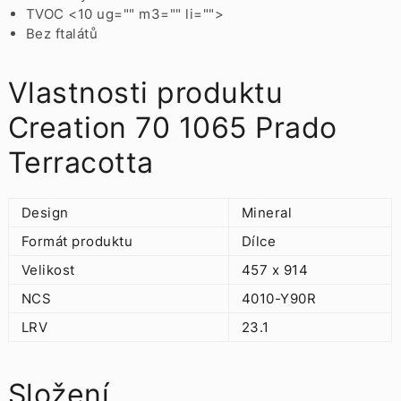
TVOC <10 ug="" m3="" li="">
Bez ftalátů
Vlastnosti produktu
Creation 70 1065 Prado
Terracotta
Design
Mineral
Formát produktu
Dílce
Velikost
457 x 914
NCS
4010-Y90R
LRV
23.1
Složení