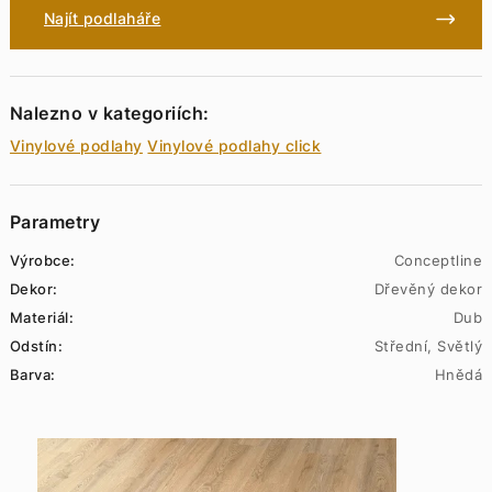
Najít podlaháře
Nalezno v kategoriích:
Vinylové podlahy
Vinylové podlahy click
Parametry
Výrobce:
Conceptline
Dekor:
Dřevěný dekor
Materiál:
Dub
Odstín:
Střední, Světlý
Barva:
Hnědá