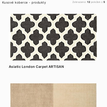
Kusové koberce - produkty
Zobrazeno:
12
položek z
5
Asiatic London Carpet ARTISAN