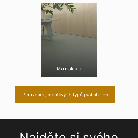
Marmoleum
Porovnání jednotlivých typů podlah
Najděte si svého