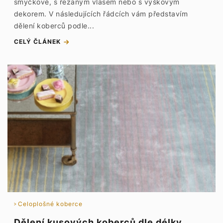
smyčkové, s řezaným vlasem nebo s výškovým
dekorem. V následujících řádcích vám představím
dělení koberců podle...
CELÝ ČLÁNEK
Celoplošné koberce
Dělení kusových koberců dle délky