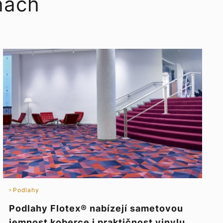
hách
Podlahy
Podlahy Flotex® nabízejí sametovou
jemnost koberce i praktičnost vinylu