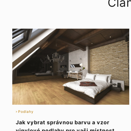
Člá
Podlahy
Jak vybrat správnou barvu a vzor
vinylové podlahy pro vaši místnost