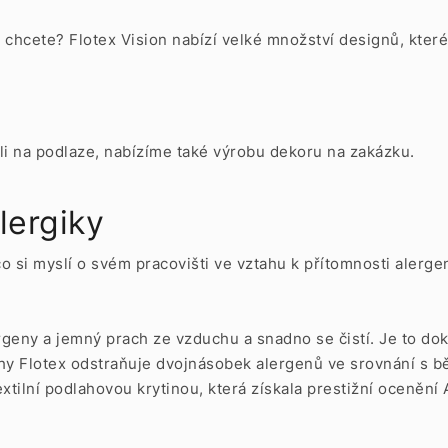
é chcete? Flotex Vision nabízí velké množství designů, kter
li na podlaze, nabízíme také výrobu dekoru na zakázku.
lergiky
co si myslí o svém pracovišti ve vztahu k přítomnosti alerg
ergeny a jemný prach ze vzduchu a snadno se čistí. Je to d
y Flotex odstraňuje dvojnásobek alergenů ve srovnání s bě
xtilní podlahovou krytinou, která získala prestižní ocenění 