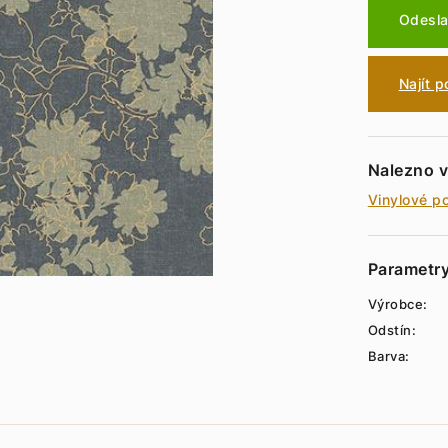
Odesla
Najít 
Nalezno v
Vinylové p
Parametr
Výrobce:
Odstín:
Barva: