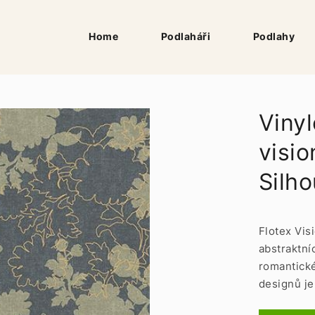
Home
Podlaháři
Podlahy
Vinyl
visio
Silho
Flotex Vis
abstraktní
romantické
designů je