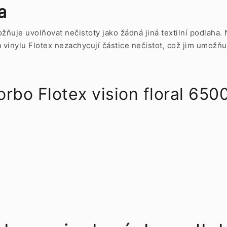
a
ňuje uvolňovat nečistoty jako žádná jiná textilní podlaha
vinylu Flotex nezachycují částice nečistot, což jim umožňuj
 Flotex vision floral 65001