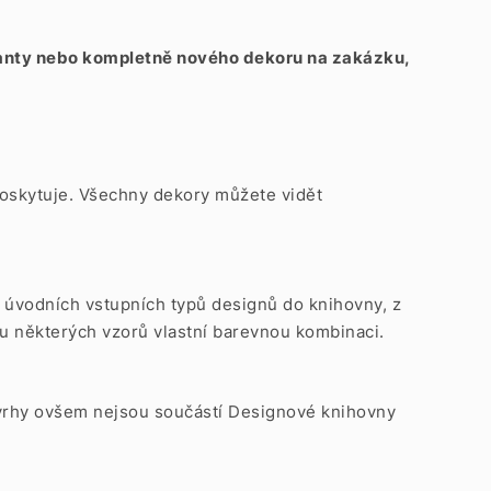
rianty nebo kompletně nového dekoru na zakázku,
x poskytuje. Všechny dekory můžete vidět
6 úvodních vstupních typů designů do knihovny, z
u některých vzorů vlastní barevnou kombinaci.
návrhy ovšem nejsou součástí Designové knihovny