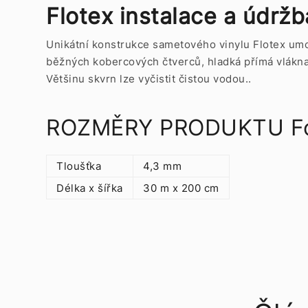
Flotex instalace a údržb
Unikátní konstrukce sametového vinylu Flotex umož
běžných kobercových čtverců, hladká přímá vlákna 
Většinu skvrn lze vyčistit čistou vodou..
ROZMĚRY PRODUKTU Forbo
Tloušťka
4,3 mm
Délka x šířka
30 m x 200 cm