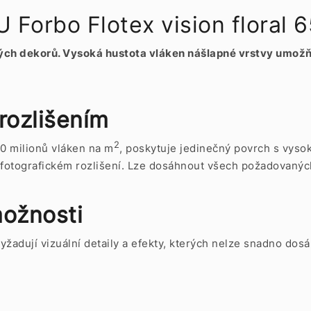
rbo Flotex vision floral 65
těných dekorů. Vysoká hustota vláken nášlapné vrstvy umož
 rozlišením
2
0 milionů vláken na m
, poskytuje jedinečný povrch s vyso
 fotografickém rozlišení. Lze dosáhnout všech požadovanýc
ožnosti
é vyžadují vizuální detaily a efekty, kterých nelze snadno d