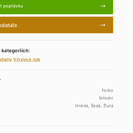
t poptávku
podlaháře
 kategoriích:
odlahy
Vinylové role
y
Forbo
Střední
Hnědá, Šedá, Žlutá