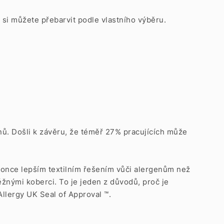
é si můžete přebarvit podle vlastního výběru.
enů. Došli k závěru, že téměř 27% pracujících může
okonce lepším textilním řešením vůči alergenům než
žnými koberci. To je jeden z důvodů, proč je
Allergy UK Seal of Approval ™.