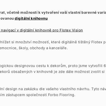
a
írat, včetně možností k vytvoření vaší vlastní barevné va
izovanou
digitální knihovnu
navigací v digitální knihovně pro Flotex Vision
ohlížet si množství možností, které digitálně tištěný Flote
nemocnice, školy, obchody a kanceláře.
ogickou designovou cestu k dekorům, proto jsme vytvořili 
ekorů obsažených v knihovně je zde dále možnost zvolit si 
ální design na zakázku dle vašeho vlastního návrhu. Tyto 
ním zástupcem společnosti Forbo Flooring.