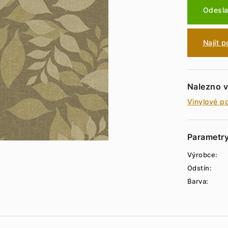
Odesla
Najít 
Nalezno v
Vinylové p
Parametr
Výrobce:
Odstín:
Barva: