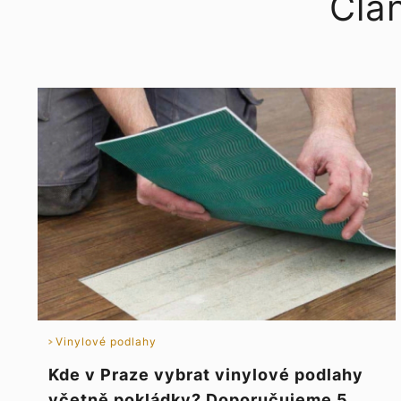
Člá
Vinylové podlahy
Kde v Praze vybrat vinylové podlahy
včetně pokládky? Doporučujeme 5