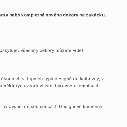
rianty nebo kompletně nového dekoru na zakázku,
x poskytuje. Všechny dekory můžete vidět
6 úvodních vstupních typů designů do knihovny, z
u některých vzorů vlastní barevnou kombinaci.
návrhy ovšem nejsou součástí Designové knihovny