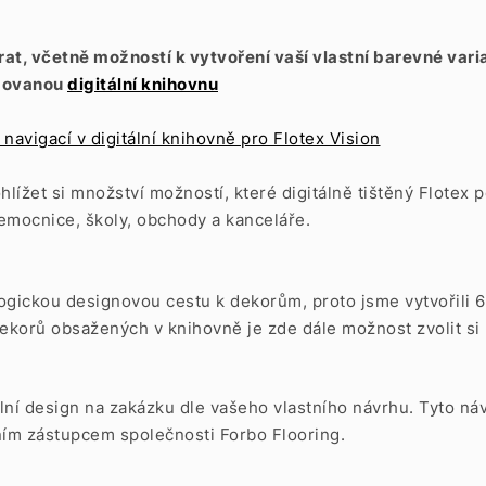
a
írat, včetně možností k vytvoření vaší vlastní barevné va
izovanou
digitální knihovnu
navigací v digitální knihovně pro Flotex Vision
ohlížet si množství možností, které digitálně tištěný Flote
nemocnice, školy, obchody a kanceláře.
ogickou designovou cestu k dekorům, proto jsme vytvořili 
ekorů obsažených v knihovně je zde dále možnost zvolit si 
ální design na zakázku dle vašeho vlastního návrhu. Tyto 
ním zástupcem společnosti Forbo Flooring.