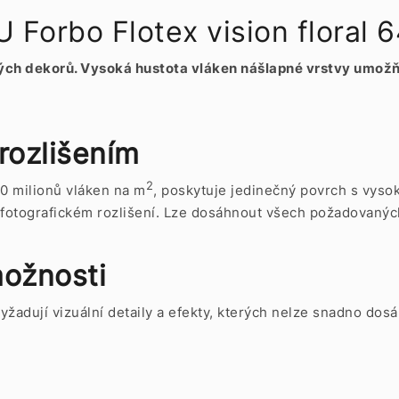
orbo Flotex vision floral 
těných dekorů. Vysoká hustota vláken nášlapné vrstvy umož
 rozlišením
2
0 milionů vláken na m
, poskytuje jedinečný povrch s vyso
 fotografickém rozlišení. Lze dosáhnout všech požadovanýc
ožnosti
é vyžadují vizuální detaily a efekty, kterých nelze snadno d