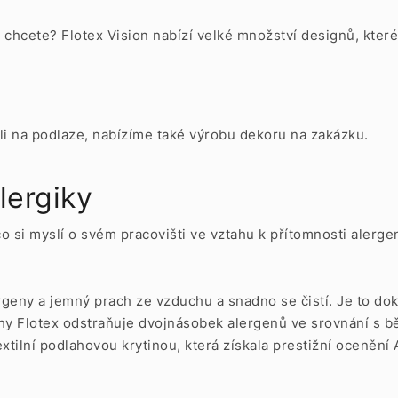
é chcete? Flotex Vision nabízí velké množství designů, kter
li na podlaze, nabízíme také výrobu dekoru na zakázku.
lergiky
co si myslí o svém pracovišti ve vztahu k přítomnosti alerg
ergeny a jemný prach ze vzduchu a snadno se čistí. Je to d
y Flotex odstraňuje dvojnásobek alergenů ve srovnání s bě
xtilní podlahovou krytinou, která získala prestižní ocenění 