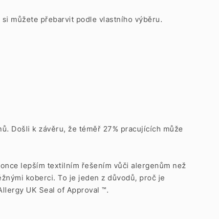
é si můžete přebarvit podle vlastního výběru.
enů. Došli k závěru, že téměř 27% pracujících může
okonce lepším textilním řešením vůči alergenům než
žnými koberci. To je jeden z důvodů, proč je
Allergy UK Seal of Approval ™.