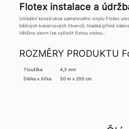
Flotex instalace a údržb
Unikátní konstrukce sametového vinylu Flotex umož
běžných kobercových čtverců, hladká přímá vlákna 
Většinu skvrn lze vyčistit čistou vodou..
ROZMĚRY PRODUKTU Forbo
Tloušťka
4,3 mm
Délka x šířka
30 m x 200 cm