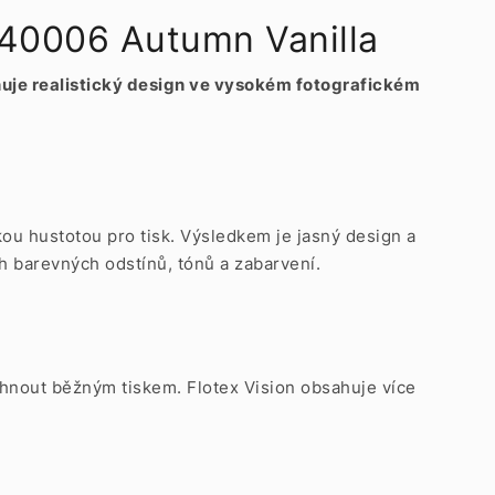
640006 Autumn Vanilla
ňuje realistický design ve vysokém fotografickém
kou hustotou pro tisk. Výsledkem je jasný design a
h barevných odstínů, tónů a zabarvení.
osáhnout běžným tiskem. Flotex Vision obsahuje více