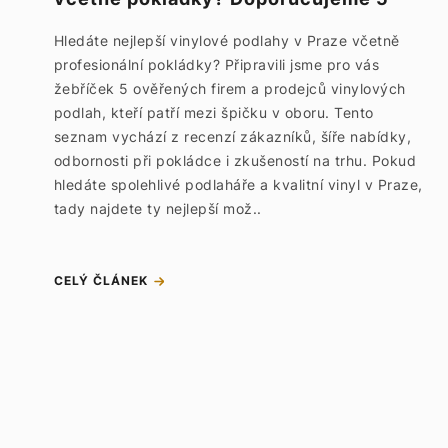
TOP podlahářů a prodejců vinylu
Hledáte nejlepší vinylové podlahy v Praze včetně
profesionální pokládky? Připravili jsme pro vás
žebříček 5 ověřených firem a prodejců vinylových
podlah, kteří patří mezi špičku v oboru. Tento
seznam vychází z recenzí zákazníků, šíře nabídky,
odbornosti při pokládce i zkušeností na trhu. Pokud
hledáte spolehlivé podlaháře a kvalitní vinyl v Praze,
tady najdete ty nejlepší mož..
CELÝ ČLÁNEK