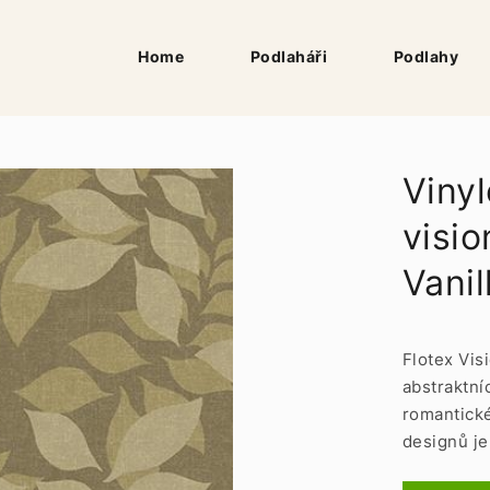
Home
Podlaháři
Podlahy
Vinyl
visi
Vanil
Flotex Vis
abstraktní
romantické
designů je