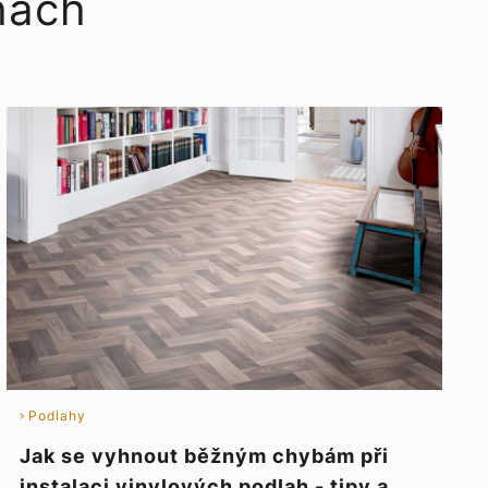
hách
Podlahy
Jak se vyhnout běžným chybám při
instalaci vinylových podlah - tipy a