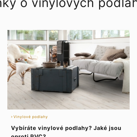
nky o vinylových podla
Vinylové podlahy
Vybíráte vinylové podlahy? Jaké jsou
oproti PVC?