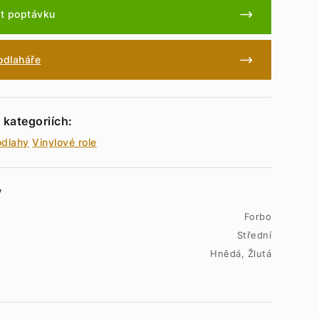
t poptávku
podlaháře
 kategoriích:
odlahy
Vinylové role
y
Forbo
Střední
Hnědá, Žlutá