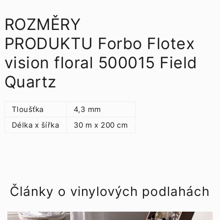
ROZMĚRY
PRODUKTU Forbo Flotex
vision floral 500015 Field
Quartz
Tloušťka
4,3 mm
Délka x šířka
30 m x 200 cm
Články o vinylových podlahách