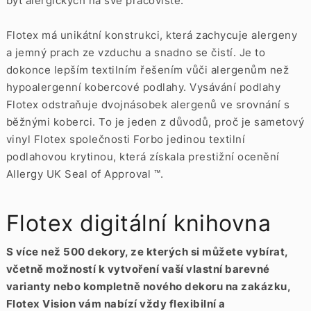
být alergických na své pracoviště.
Flotex má unikátní konstrukci, která zachycuje alergeny
a jemný prach ze vzduchu a snadno se čistí. Je to
dokonce lepším textilním řešením vůči alergenům než
hypoalergenní kobercové podlahy. Vysávání podlahy
Flotex odstraňuje dvojnásobek alergenů ve srovnání s
běžnými koberci. To je jeden z důvodů, proč je sametový
vinyl Flotex společnosti Forbo jedinou textilní
podlahovou krytinou, která získala prestižní ocenění
Allergy UK Seal of Approval ™.
Flotex digitální knihovna
S více než 500 dekory, ze kterých si můžete vybírat,
včetně možností k vytvoření vaší vlastní barevné
varianty nebo kompletně nového dekoru na zakázku,
Flotex Vision vám nabízí vždy flexibilní a