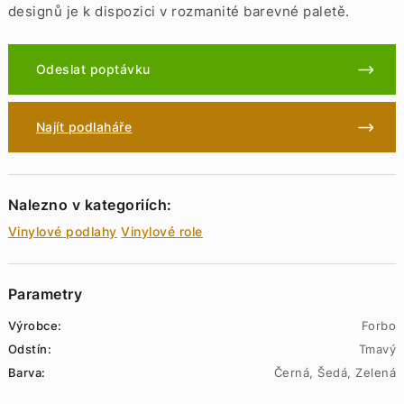
designů je k dispozici v rozmanité barevné paletě.
Odeslat poptávku
Najít podlaháře
Nalezno v kategoriích:
Vinylové podlahy
Vinylové role
Parametry
Výrobce:
Forbo
Odstín:
Tmavý
Barva:
Černá, Šedá, Zelená