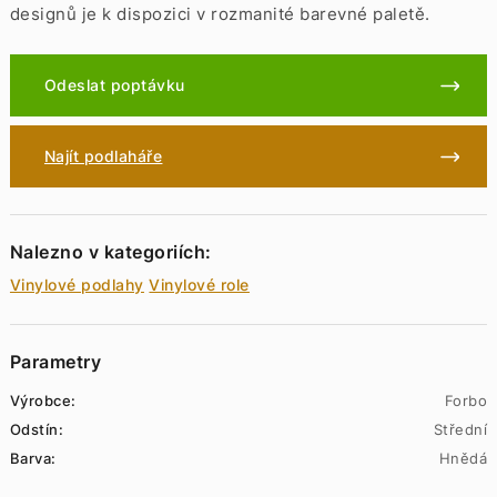
designů je k dispozici v rozmanité barevné paletě.
Odeslat poptávku
Najít podlaháře
Nalezno v kategoriích:
Vinylové podlahy
Vinylové role
Parametry
Výrobce:
Forbo
Odstín:
Střední
Barva:
Hnědá