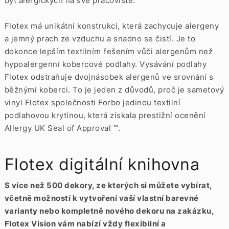
být alergických na své pracoviště.
Flotex má unikátní konstrukci, která zachycuje alergeny
a jemný prach ze vzduchu a snadno se čistí. Je to
dokonce lepším textilním řešením vůči alergenům než
hypoalergenní kobercové podlahy. Vysávání podlahy
Flotex odstraňuje dvojnásobek alergenů ve srovnání s
běžnými koberci. To je jeden z důvodů, proč je sametový
vinyl Flotex společnosti Forbo jedinou textilní
podlahovou krytinou, která získala prestižní ocenění
Allergy UK Seal of Approval ™.
Flotex digitální knihovna
S více než 500 dekory, ze kterých si můžete vybírat,
včetně možností k vytvoření vaší vlastní barevné
varianty nebo kompletně nového dekoru na zakázku,
Flotex Vision vám nabízí vždy flexibilní a