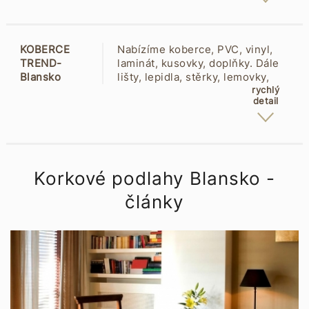
Jelínek, Befag. Prodej a montáž
polystyrenových stropních kazet,
lepení a montáž stropních kazet,
KOBERCE
Nabízíme koberce, PVC, vinyl,
e-shop stropní kazety.
TREND-
laminát, kusovky, doplňky. Dále
Blansko
lišty, lepidla, stěrky, lemovky,
Purkyňova 7 -
rohože, čistící zóny, běhouny,
rychlý
detail
Podlesí
matrace, garnýže, koupelnové
67801
předložky. Odborné poradenství.
Blansko
Profesionální pokládka podlah.
Konzultace a zaměření zdarma.
Obšívání. Zajištění dopravy.
Členství Trend Family.
Korkové podlahy Blansko -
články