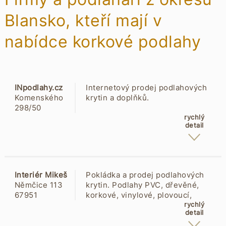
Blansko, kteří mají v
nabídce korkové podlahy
INpodlahy.cz
Internetový prodej podlahových
Komenského
krytin a doplňků.
298/50
68001
rychlý
detail
Boskovice
Interiér Mikeš
Pokládka a prodej podlahových
Němčice 113
krytin. Podlahy PVC, dřevěné,
67951
korkové, vinylové, plovoucí,
Němčice u
laminátové, koberce bytové i
rychlý
detail
Boskovic
objektové. Dále instalujeme
podlahy Egger, Gerflor, Korek