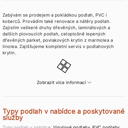
Zabývám se prodejem a pokládkou podlah, PVC i
koberců. Provádím také renovace a nátěry podlah.
Zajistím veškeré druhy dřevěných, laminátových a
dalších plovoucích podlah, celoplošně lepených
dřevěných parket, povlakových krytin z marmolea a
linolea. Zajišťujeme kompletní servis v podlahových
krytin.
Zobrazit více informací
Typy podlah v nabídce a poskytované
služby
Typy podlah v nabídce:
Vinylové podlahy
,
PVC podlahy
,