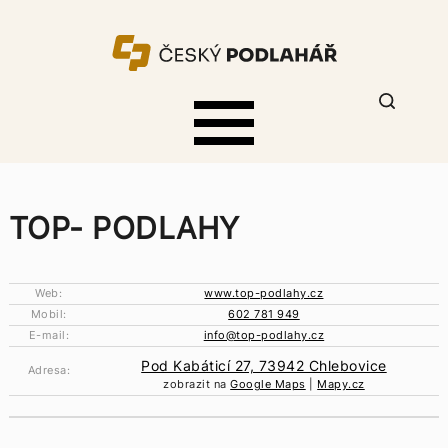
TOP- PODLAHY
Web:
www.top-podlahy.cz
Mobil:
602 781 949
E-mail:
info@top-podlahy.cz
Pod Kabáticí 27, 73942 Chlebovice
Adresa:
zobrazit na
Google Maps
|
Mapy.cz