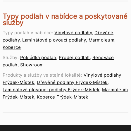
Typy podlah v nabídce a poskytované
služby
Typy podlah v nabídce:
Vinylové podlahy
,
Dřevěné
podlahy
,
Laminátové plovoucí podlahy
,
Marmoleum
,
Koberce
Služby:
Pokládka podlah
,
Prodej podlah
,
Renovace
podlah
,
Showroom
Produkty a služby ve stejné lokalitě:
Vinylové podlahy
Frýdek-Místek
,
Dřevěné podlahy Frýdek-Místek
,
Laminátové plovoucí podlahy Frýdek-Místek
,
Marmoleum
Frýdek-Místek
,
Koberce Frýdek-Místek