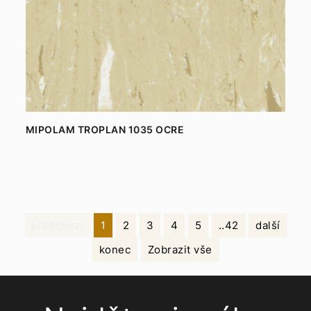
MIPOLAM TROPLAN 1035 OCRE
předchozí
1
2
3
4
5
..42
další
konec
Zobrazit vše