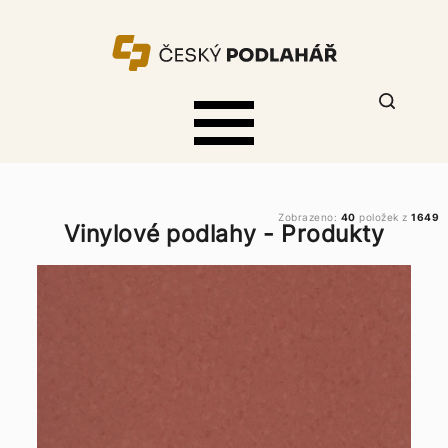
Zobrazeno:
40
položek z
1649
Vinylové podlahy - Produkty