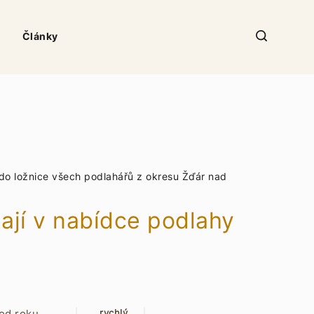
Články
do ložnice všech podlahářů z okresu Žďár nad
ají v nabídce podlahy
 od roku
rychlý