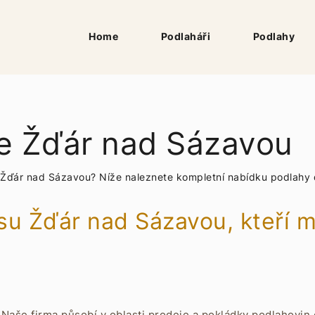
Home
Podlaháři
Podlahy
ce Žďár nad Sázavou
se Žďár nad Sázavou? Níže naleznete kompletní nabídku
podlahy 
esu Žďár nad Sázavou, kteří m
Naše firma působí v oblasti prodeje a pokládky podlahovin