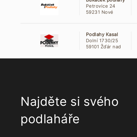
Petrovice 24
59231 Nové
Město na Moravě
Podlahy Kasal
Dolní 1730/25
59101 Žďár nad
Sázavou
Najděte si svého
podlaháře