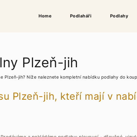
Home
Podlaháři
Podlahy
ny Plzeň-jih
se Plzeň-jih? Níže naleznete kompletní nabídku
podlahy do koup
su Plzeň-jih, kteří mají v na
Prodáváme a pokládáme podlahy: plovoucí - dřevěné, vinyl