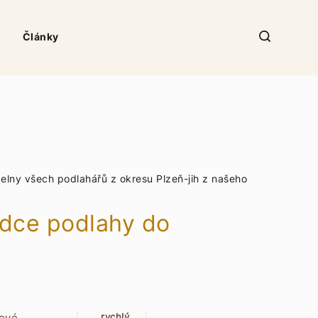
Články
elny všech podlahářů z okresu Plzeň-jih z našeho
bídce podlahy do
ové,
rychlý