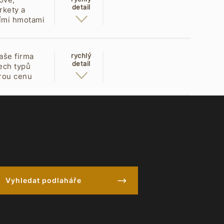
detail
rkety a
cími hmotami
aše firma
rychlý
detail
šech typů
brou cenu
Vyhledat podlaháře