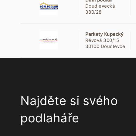
Doudlevecká
380/28
30100 Jižní
Předměstí
Parkety Kupecký
Révová 300/15
30100 Doudlevce
Najděte si svého
podlaháře