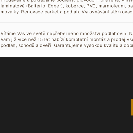
laminátové (Balterio, Egger), koberce, PVC, marmoleum, pa
mozaiky. Renovace parket a podlah. Vyrovnávání stěrkova
PCI. Dále půjčujeme brusky na parkety a frézy na beton.
Vítáme Vás ve světě nepřeberného množství podlahovin. N
Vám již více než 15 let nabízí kompletní montáž a prodej v
podlah, schodů a dveří. Garantujeme vysokou kvalitu a do
odvedené práce i nabízeného materiálu.