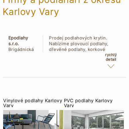
Karlovy Vary
Epodlahy
Prodej podlahových krytin.
s.r.o.
Nabízíme plovoucí podlahy,
Brigádnická
dřevěné podlahy, korkové
707
podlahy, vinylové podlahy,
rychlý
detail
36301 Ostrov
laminát, PVC, linoleum,
marmoleum, koberce, laky, profily,
prostředky na údržbu. Provádíme
vyrovnání podkladu, renovace,
pokládky.
Vinylové podlahy Karlovy
PVC podlahy Karlovy
Vary
Vary